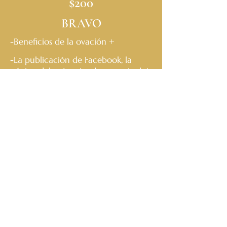
$200
BRAVO
-Beneficios de la ovación +
-La publicación de Facebook, la
página del patrocinador para incluir
su logotipo y
un enlace a su sitio
web y los programas de conciertos
están mejorados para incluir su
logotipo
$350
ENCORE
-Bravo beneficios +
-4 asientos reservados en conciertos
-Su logotipo y enlace también