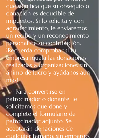
que significa que su obsequio o
donación es deducible de
impuestos. Si lo solicita y con
agradecimiento, le enviaremos
un recibo y un reconocimiento
personal de su contribución.
¡Recuerda comprobar si tu
empresa iguala las donaciones
realizadas a organizaciones sin
ánimo de lucro y ayúdanos aún
más!
Para convertirse en
patrocinador o donante, le
solicitamos que done y
complete el formulario de
patrocinador adjunto. Se
aceptarán donaciones de
cualquier tamaño; sin embargo,