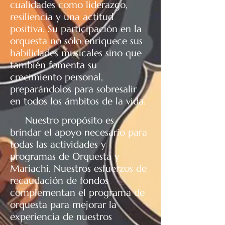
cualidades como liderazgo,
resiliencia y una actitud
positiva. Su participación en la
orquesta no sólo enriquece sus
habilidades musicales sino que
también fomenta su
crecimiento personal,
preparándolos para sobresalir
en todos los ámbitos de la vida.
Nuestro propósito es
brindar el apoyo necesario para
todas las actividades y
programas de Orquesta y
Mariachi. Nuestros esfuerzos de
recaudación de fondos
complementan el programa de
orquesta para mejorar la
experiencia de nuestros