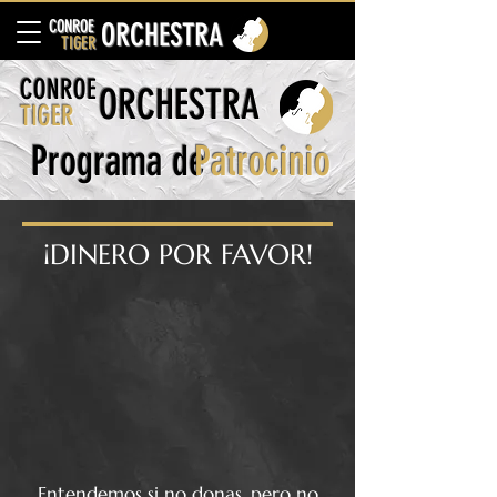
CONROE
ORCHESTRA
TIGER
CONROE
ORCHESTRA
TIGER
Programa de
Patrocinio
¡DINERO POR FAVOR!
Entendemos si no donas, pero no