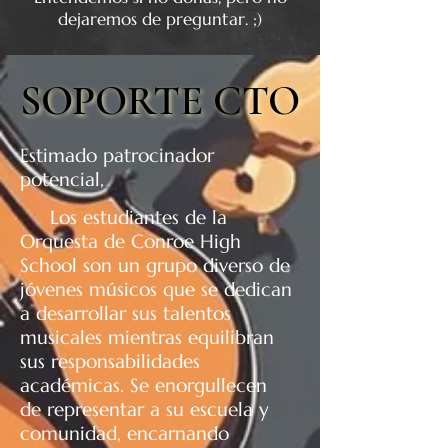
dejaremos de preguntar. ;)
SOPORTE CTO
SOPORTE CTO
Estimado patrocinador
potencial,
Los estudiantes de la
Orquesta de Conroe High
School son un grupo diverso de
jóvenes músicos que se dedican
a desarrollar sus talentos
musicales mientras equilibran
sus responsabilidades
académicas. Se enorgullecen
de representar a su escuela y
comunidad, encarnando