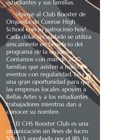
estudiantes y sus familias.
¡Apoye al Club Booster de
Orquesta de Conroe High
School con su patrocinio hoy!
Cada dólar recaudado se utiliza
únicamente en beneficio del
programa de la orquesta.
Contamos con más de 200
familias que asisten a nuestros
eventos con regularidad. Esta es
una gran oportunidad para que
las empresas locales apoyen a
Bellas Artes y a los estudiantes
trabajadores mientras dan a
conocer su nombre.
​ El CHS Booster Club es una
organización sin fines de lucro
501(c)3 aprobada por el IRS, lo